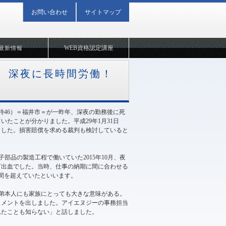
お問い合わせ
サイトマップ
WEB資格認定講座
最新情報
 深夜に長時間労働！
時46）＝福井市＝が一昨年、深夜の勤務後に死
たことが分かりました。平成29年1月31日
ました。損害賠償を求める裁判も検討していると
品の製造工程で働いていた2015年10月、夜
下出血でした。当時、仕事の納期に間に合わせる
時間を超えていたといいます。
は弟本人にも家族にとっても大きな意味がある。
コメントを出しました。アイエヌジーの事務担当
れたことも知らない」と話しました。