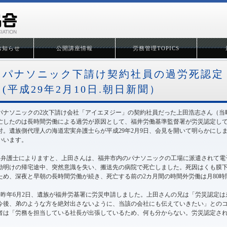
お知らせ
公開講座情報
労務管理TOPICS
パナソニック下請け契約社員の過労死認定
(平成29年2月10日.朝日新聞）
パナソニックの2次下請け会社「アイエヌジー」の契約社員だった上田浩志さん（当
亡したのは長時間労働による過労が原因として、福井労働基準監督署が労災認定してい
付。遺族側代理人の海道宏実弁護士らが平成29年2月9日、会見を開いて明らかにし
いいます。
●弁護士によりますと、上田さんは、福井市内のパナソニックの工場に派遣されて電子部
勤明けの帰宅途中、突然意識を失い、搬送先の病院で死亡しました。死因はくも膜
ため、深夜と早朝の長時間労働が続き、死亡する前の2カ月間の時間外労働は月80
●昨年6月2日、遺族が福井労基署に労災申請しました。上田さんの兄は「労災認定
今後、弟のような方を絶対出さないように、当該の会社にも伝えていきたい」との
者は「労務を担当している社長が出張しているため、何も分からない。労災認定さ