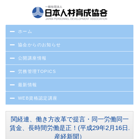
ホーム
協会からのお知らせ
公開講座情報
労務管理TOPICS
最新情報
WEB資格認定講座
関経連、働き方改革で提言・同一労働同一
賃金、長時間労働是正！(平成29年2月16日.
産経新聞）