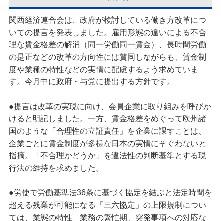
関西経済連合会は、政府が検討している働き方改革につ
いての提言を発表しました。雇用形態の違いによる不合
理な賃金格差の解消（同一労働同一賃金）、長時間労働
の是正などの改革の方向性には賛同しながらも、賃金制
度や業種の特性などの実情に配慮するよう求めていま
す。今月中に政府・与党に提出する方針です。
●提言は改革の実現に向け、会員企業に取り組みを呼びか
けると明記しました。一方、賃金格差をめぐって欧州諸
国のような「合理性の立証責任」を企業に課すことは、
企業ごとに賃金制度が多様な日本の実情にそぐわないと
指摘。「不合理かどうか」を違法性の判断基準とする現
行法の維持を求めました。
●労使で労働基準法36条に基づく協定を結ぶと法定時間を
超える残業が可能になる「三六協定」の上限規制につい
ては、業態の特性、業務の繁忙期、突発事項への対応な