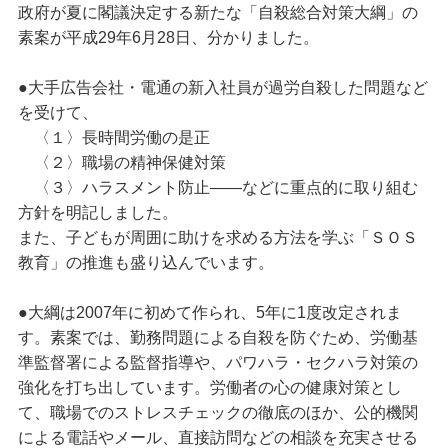
政府が夏に閣議決定する新たな「自殺総合対策大綱」の
素案が平成29年6月28日、分かりました。
●大手広告会社・電通の新入社員が過労自殺した問題など
を受けて、
〈１〉長時間労働の是正
〈２〉職場の精神保健対策
〈３〉ハラスメント防止――などに重点的に取り組む
方針を明記しました。
また、子どもが周囲に助けを求める方法を学ぶ「ＳＯＳ
教育」の推進も盛り込んでいます。
●大綱は2007年に初めて作られ、5年に1度改定されま
す。素案では、勤務問題による自殺を防ぐため、労働基
準監督署による監督指導や、パワハラ・セクハラ対策の
強化を打ち出しています。労働者の心の健康対策とし
て、職場でのストレスチェックの徹底のほか、公的機関
による電話やメール、直接訪問などの相談を充実させる