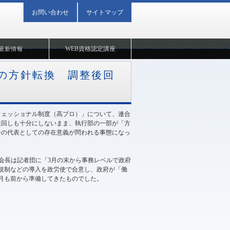
お問い合わせ
サイトマップ
WEB資格認定講座
最新情報
の方針転換 調整後回
フェッショナル制度（高プロ）」について、連合
根回しも十分にしないまま、執行部の一部が「方
手の代表としての存在意義が問われる事態になっ
会長は記者団に「3月の末から事務レベルで政府
規制などの導入を政労使で合意し、政府が「働
月も前から準備してきたものでした。