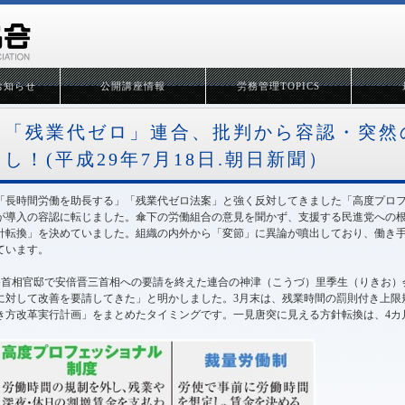
お知らせ
公開講座情報
労務管理TOPICS
「残業代ゼロ」連合、批判から容認・突然
し！(平成29年7月18日.朝日新聞）
「長時間労働を助長する」「残業代ゼロ法案」と強く反対してきました「高度プロ
が導入の容認に転じました。傘下の労働組合の意見を聞かず、支援する民進党への
針転換」を決めていました。組織の内外から「変節」に異論が噴出しており、働き
ています。
●首相官邸で安倍晋三首相への要請を終えた連合の神津（こうづ）里季生（りきお）
に対して改善を要請してきた」と明かしました。3月末は、残業時間の罰則付き上限
き方改革実行計画」をまとめたタイミングです。一見唐突に見える方針転換は、4カ