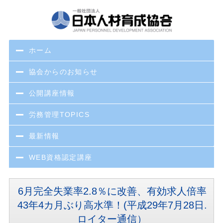
ホーム
協会からのお知らせ
公開講座情報
労務管理TOPICS
最新情報
WEB資格認定講座
6月完全失業率2.8％に改善、有効求人倍率
43年4カ月ぶり高水準！(平成29年7月28日.
ロイター通信）