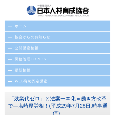
ホーム
協会からのお知らせ
公開講座情報
労務管理TOPICS
最新情報
WEB資格認定講座
「残業代ゼロ」と法案一本化＝働き方改革
で―塩崎厚労相！(平成29年7月28日.時事通
信）