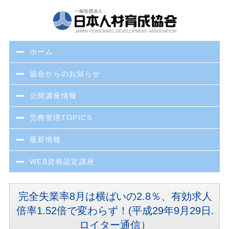
ホーム
協会からのお知らせ
公開講座情報
労務管理TOPICS
最新情報
WEB資格認定講座
完全失業率8月は横ばいの2.8％、有効求人
倍率1.52倍で変わらず！(平成29年9月29日.
ロイター通信）