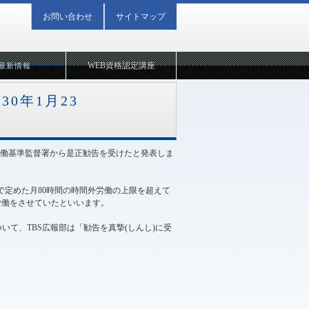
お問い合わせ
サイトマップ
WEB資格認定講座
最新情報
0年1月23
労働基準監督署から是正勧告を受けたと発表しま
定で定めた月80時間の時間外労働の上限を超えて
労働をさせていたといいます。
いて、TBS広報部は「勧告を真摯(しんし)に受
2018年01月23日 08:56