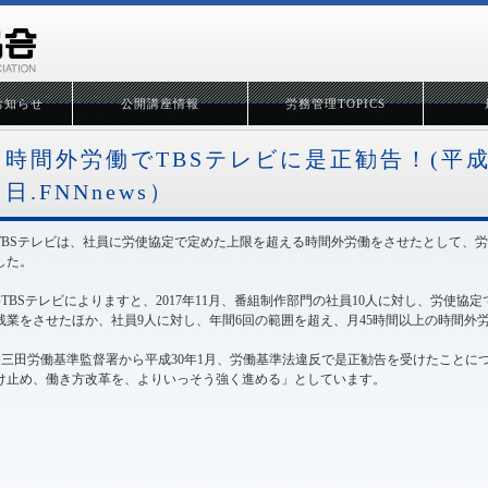
お知らせ
公開講座情報
労務管理TOPICS
時間外労働でTBSテレビに是正勧告！(平成3
日.FNNnews）
TBSテレビは、社員に労使協定で定めた上限を超える時間外労働をさせたとして、
した。
●TBSテレビによりますと、2017年11月、番組制作部門の社員10人に対し、労使協
残業をさせたほか、社員9人に対し、年間6回の範囲を超え、月45時間以上の時間外
●三田労働基準監督署から平成30年1月、労働基準法違反で是正勧告を受けたことにつ
け止め、働き方改革を、よりいっそう強く進める」としています。