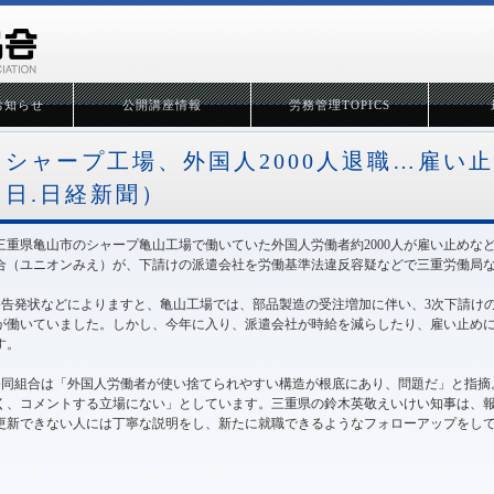
お知らせ
公開講座情報
労務管理TOPICS
シャープ工場、外国人2000人退職…雇い止め
日.日経新聞）
三重県亀山市のシャープ亀山工場で働いていた外国人労働者約2000人が雇い止めな
合（ユニオンみえ）が、下請けの派遣会社を労働基準法違反容疑などで三重労働局
●告発状などによりますと、亀山工場では、部品製造の受注増加に伴い、3次下請けの派
が働いていました。しかし、今年に入り、派遣会社が時給を減らしたり、雇い止めにし
す。
●同組合は「外国人労働者が使い捨てられやすい構造が根底にあり、問題だ」と指摘
く、コメントする立場にない」としています。三重県の鈴木英敬えいけい知事は、
更新できない人には丁寧な説明をし、新たに就職できるようなフォローアップをし