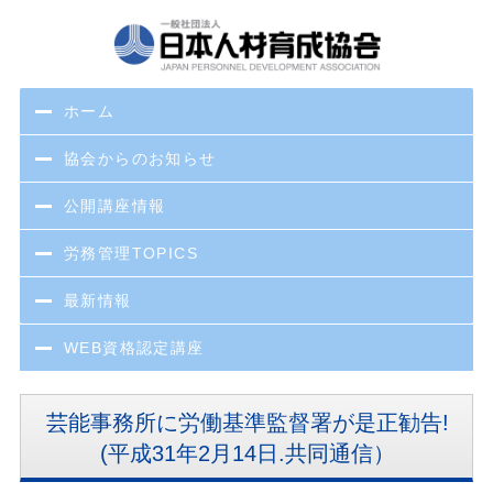
ホーム
協会からのお知らせ
公開講座情報
労務管理TOPICS
最新情報
WEB資格認定講座
芸能事務所に労働基準監督署が是正勧告!
(平成31年2月14日.共同通信）