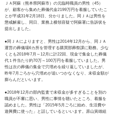
ＪＡ阿蘇（熊本県阿蘇市）の元臨時職員の男性（45）
が、顧客から集めた葬儀代金2199万円を着服していたこ
とが平成31年2月18日、分かりました。同ＪＡは男性を
懲戒解雇し、同日、業務上横領容疑で阿蘇署に告訴状を
提出しました。
●同ＪＡによりますと、男性は2014年12月から、同ＪＡ
運営の葬儀場6カ所を管理する購買部葬祭課に勤務。少な
くとも2018年7月～12月に計22回、現金で集金した葬儀
代１件当たり約70万～100万円を着服していました。男
性は次の葬儀の集金で穴埋めを繰り返していましたが、
昨年7月ごろから穴埋めが追いつかなくなり、未収金額が
膨らんだといいます。
●2018年12月の部内監査で未収金が多すぎることを別の
職員が不審に思い、男性に事情を聴いたところ、着服を
認めました。男性は「2015年5月ごろに始め、生活費や
遊興費に使った」と話しているといいます。原山寅雄組