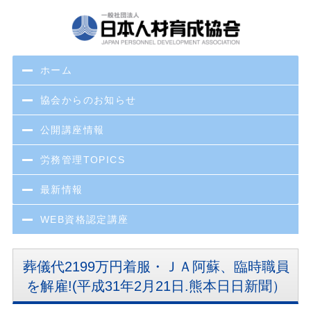
ホーム
協会からのお知らせ
公開講座情報
労務管理TOPICS
最新情報
WEB資格認定講座
葬儀代2199万円着服・ＪＡ阿蘇、臨時職員
を解雇!(平成31年2月21日.熊本日日新聞）