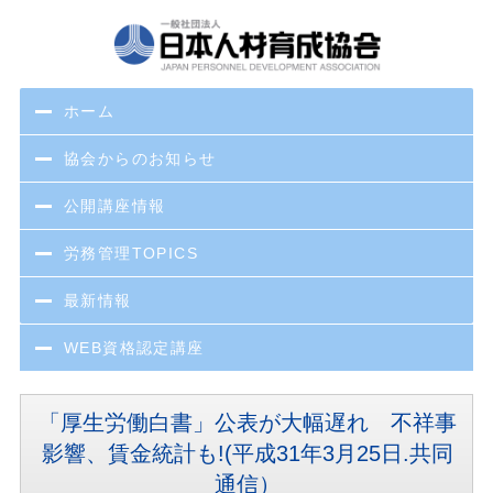
ホーム
協会からのお知らせ
公開講座情報
労務管理TOPICS
最新情報
WEB資格認定講座
「厚生労働白書」公表が大幅遅れ 不祥事
影響、賃金統計も!(平成31年3月25日.共同
通信）