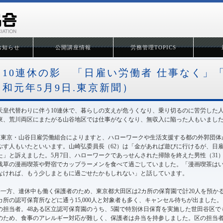
お知らせ
公開講座情報
労務管理TOPICS
10連休の影 「日雇い労働者 仕事なく」「
和元年5月9日.東京新聞）
天皇代替わりに伴う10連休で、暮らしの支えが危うくなり、乗り切るのに苦労した
東、荒川両区にまたがる山谷地区では仕事がなくなり、無収入に陥った人もいまし
●東京・山谷日雇労働組合によりますと、ハローワークや生活支援する都の外郭団体
ぶす人もいたといいます。山崎弘委員長（62）は「金があれば遊びに行けるが、日
た」と訴えました。5月7日、ハローワークであっせんされた掃除を終えた男性（31
浅草の漫画喫茶や野宿でカップラーメンを食べて過ごしていました。「漫画喫茶は
なければ、もう少しまともに過ごせたかもしれない」と話しています。
●一方、連休中も働く保護者のため、東京都大田区は2カ所の保育園で計20人を預かる
カ所の認可保育所などに通う15,000人と対象者も多く、キャンセル待ちが出まし
の担当者。48ある区立認可保育園のうち、5園で特別休日保育を実施した世田谷区で
のため、食事のアレルギー対応が難しく、保護者は弁当を持参しました。区の担当