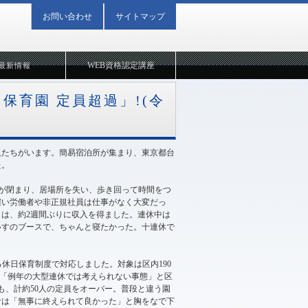
お問い合わせ
サイトマップ
WEB資格認定講座
最新情報
保育園 定員超過」!(令
人たちがいます。簡易宿泊所が集まり、東京都台
た。
が閉まり、居場所を失い、歩き回って時間をつ
雇い労働者や非正規社員は仕事がなく大変だっ
）は、約2週間ぶりに収入を得ました。連休中は
いすのブースで、ちゃんと寝たかった。十連休で
休日保育制度で対応しました。対象は区内190
た。「例年の大型連休では考えられない事態」と区
も、計約50人の定員をオーバー。普段と違う園
者は「無事に終えられて良かった」と胸をなで下