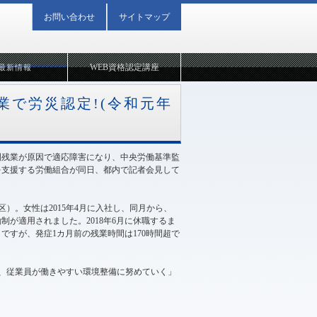
お問い合わせ
サイトマップ
WEB資格認定講座
最新情報
業で労災認定!(令和元年
間残業が原因で適応障害になり、中央労働基準監
性を支援する労働組合が同日、都内で記者会見して
）。女性は2015年4月に入社し、同月から、
が適用されました。2018年6月に休職するま
日ですが、発症1カ月前の残業時間は170時間超で
、従業員が働きやすい環境整備に努めていく」