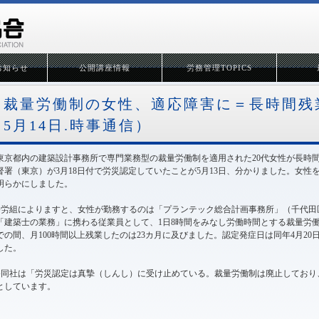
お知らせ
公開講座情報
労務管理TOPICS
裁量労働制の女性、適応障害に＝長時間残
5月14日.時事通信）
東京都内の建築設計事務所で専門業務型の裁量労働制を適用された20代女性が長時
督署（東京）が3月18日付で労災認定していたことが5月13日、分かりました。女
明らかにしました。
●労組によりますと、女性が勤務するのは「プランテック総合計画事務所」（千代田区
「建築士の業務」に携わる従業員として、1日8時間をみなし労働時間とする裁量労働制
での間、月100時間以上残業したのは23カ月に及びました。認定発症日は同年4月20
した。
●同社は「労災認定は真摯（しんし）に受け止めている。裁量労働制は廃止しており
としています。