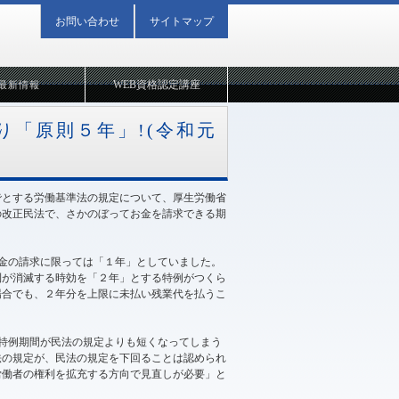
お問い合わせ
サイトマップ
WEB資格認定講座
最新情報
り「原則５年」!(令和元
でとする労働基準法の規定について、厚生労働省
行の改正民法で、さかのぼってお金を請求できる期
賃金の請求に限っては「１年」としていました。
利が消滅する時効を「２年」とする特例がつくら
場合でも、２年分を上限に未払い残業代を払うこ
特例期間が民法の規定よりも短くなってしまう
法の規定が、民法の規定を下回ることは認められ
労働者の権利を拡充する方向で見直しが必要」と