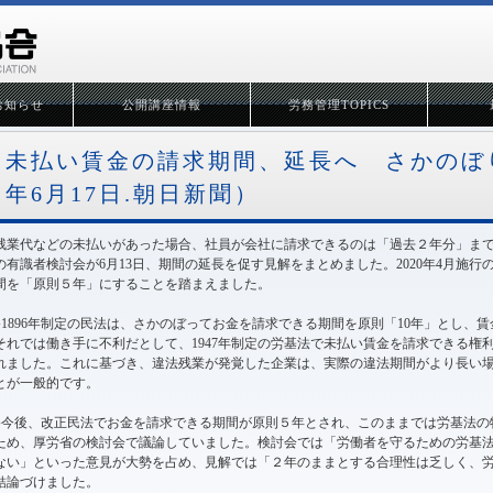
お知らせ
公開講座情報
労務管理TOPICS
未払い賃金の請求期間、延長へ さかのぼ
年6月17日.朝日新聞）
残業代などの未払いがあった場合、社員が会社に請求できるのは「過去２年分」ま
の有識者検討会が6月13日、期間の延長を促す見解をまとめました。2020年4月施
間を「原則５年」にすることを踏まえました。
●1896年制定の民法は、さかのぼってお金を請求できる期間を原則「10年」とし、
それでは働き手に不利だとして、1947年制定の労基法で未払い賃金を請求できる権
れました。これに基づき、違法残業が発覚した企業は、実際の違法期間がより長い
とが一般的です。
●今後、改正民法でお金を請求できる期間が原則５年とされ、このままでは労基法の
ため、厚労省の検討会で議論していました。検討会では「労働者を守るための労基
ない」といった意見が大勢を占め、見解では「２年のままとする合理性は乏しく、
結論づけました。