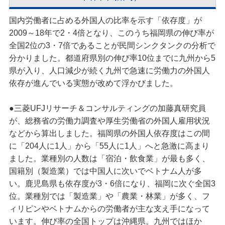
国内労働者に占める外国人の比率を示す「依存度」が
2009～18年で2・4倍となり、このうち福岡県の伸び率が
全国2位の3・7倍であることが民間シンクタンクの分析で
分かりました。都道府県別の伸び率10位までに九州から5
県が入り、人口減少が続く九州で急速に労働力の外国人
依存が進んでいる実態が改めて浮かびました。
●三菱UFJリサーチ＆コンサルティングの加藤真研究員
が、総務省の労働力調査や厚生労働省の外国人雇用状況
などから算出しました。福岡県の外国人依存度はこの間
に「204人に1人」から「55人に1人」へと急激に高まり
ました。業種別の人数は「宿泊・飲食業」が最も多く、
国籍別（製造業）では中国人に次いでベトナム人が多
い。鹿児島県も依存度が3・6倍になり、福岡に次ぐ全国3
位。業種別では「製造業」や「農業・林業」が多く、フ
ィリピンやベトナムからの労働者が主な支え手になって
います。伸び率の全国トップは沖縄県。九州ではほか