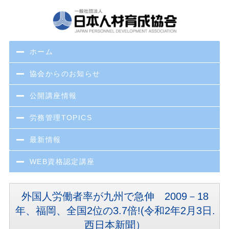
ホーム
協会からのお知らせ
公開講座情報
労務管理TOPICS
最新情報
WEB資格認定講座
外国人労働者率が九州で急伸 2009－18
年、福岡、全国2位の3.7倍!(令和2年2月3日.
西日本新聞）