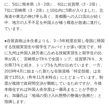
に、5位に熊本県（3・2倍）、6位に佐賀県（3・2倍）、
7位に宮崎県（3・2倍）と10位内に5県が入りました。北
海道や東北の伸び率も高く、首都圏への人口流出が続く
中、地方の人手不足を外国人が補う構造が急速に進行し
ています。
●在留資格は永住者よりも、3～5年程度在留し母国に帰国
する技能実習生や留学生アルバイトが多い状況です。特
に九州は外国人就労者に占める技能実習生と留学生の比
率が高く、宮崎県が78％で全国トップ。佐賀県76％、大
分県73％と続き、トップ3を九州が占めています。一方、
2019年4月に始まった新たな在留資格「特定技能」は全
国で1351人（昨年11月末時点）にとどまっています。制
度が複雑で政府間交渉が難航しているためですが、今後
本格化すれば外国人依存度は一層高まることが予想さ
れ、加藤氏は「地域の受け入れ態勢の整備が急務だ」と
指摘します。