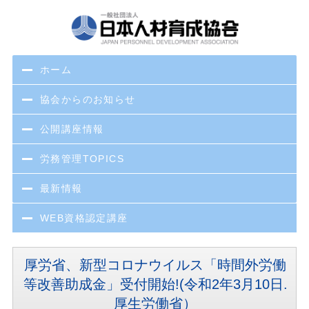
ホーム
協会からのお知らせ
公開講座情報
労務管理TOPICS
最新情報
WEB資格認定講座
厚労省、新型コロナウイルス「時間外労働
等改善助成金」受付開始!(令和2年3月10日.
厚生労働省）