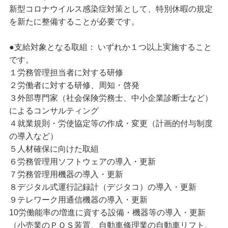
新型コロナウイルス感染症対策として、特別休暇の規定
を新たに整備することが必要です。
●支給対象となる取組： いずれか１つ以上実施すること
です。
１労務管理担当者に対する研修
２労働者に対する研修、周知・啓発
３外部専門家（社会保険労務士、中小企業診断士など）
によるコンサルティング
４就業規則・労使協定等の作成・変更（計画的付与制度
の導入など）
５人材確保に向けた取組
６労務管理用ソフトウェアの導入・更新
７労務管理用機器の導入・更新
８デジタル式運行記録計（デジタコ）の導入・更新
９テレワーク用通信機器の導入・更新
10労働能率の増進に資する設備・機器等の導入・更新
（小売業のＰＯＳ装置、自動車修理業の自動車リフト、