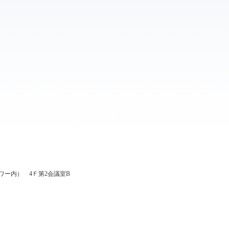
ー内） 4Ｆ第2会議室B