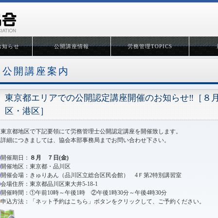
お知らせ
公開講座情報
労務管理TOPICS
公開講座案内
東京都エリアでの公開認定講座開催のお知らせ‼［８
区・港区］
●
東京都地区で下記要領にて労務管理士公開認定講座を開催致します。
●
詳細につきましては、協会本部事務局までお問い合わせ下さい。
■
開催期日：
８月 ７日(金)
■
開催地区：東京都・品川区
■
開催会場：きゅりあん（品川区立総合区民会館） 4Ｆ第2特別講習室
■
会場住所：東京都品川区東大井5-18-1
■
開催時間：①午前10時～午後1時 ②午後1時30分～午後4時30分
■
申込方法：「ネット予約はこちら」ボタンをクリックして、ご予約ください。