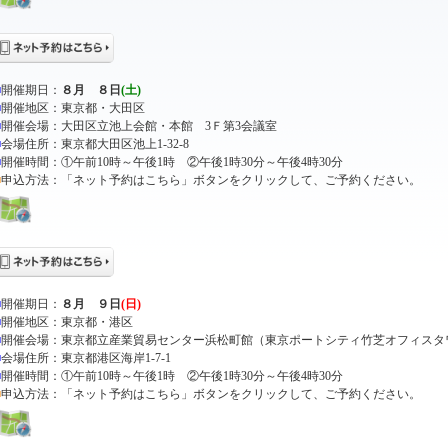
■
開催期日：
８月 ８日
(土)
■
開催地区：東京都・大田区
■
開催会場：大田区立池上会館・本館 3Ｆ第3会議室
■
会場住所：東京都大田区池上1-32-8
■
開催時間：①午前10時～午後1時 ②午後1時30分～午後4時30分
■
申込方法：「ネット予約はこちら」ボタンをクリックして、ご予約ください。
■
開催期日：
８月 ９日
(日)
■
開催地区：東京都・港区
■
開催会場：東京都立産業貿易センター浜松町館（東京ポートシティ竹芝オフィスタワ
■
会場住所：東京都港区海岸1-7-1
■
開催時間：①午前10時～午後1時 ②午後1時30分～午後4時30分
■
申込方法：「ネット予約はこちら」ボタンをクリックして、ご予約ください。