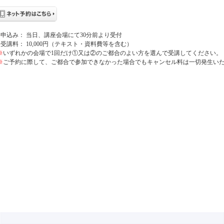
●
申込み： 当日、講座会場にて30分前より受付
●
受講料： 10,000円（テキスト・資料費等を含む）
※
いずれかの会場で1回だけ①又は②のご都合のよい方を選んで受講してください。
※
ご予約に際して、ご都合で参加できなかった場合でもキャンセル料は一切発生い