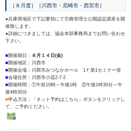
［８月度］［川西市・尼崎市・西宮市］
●
兵庫県地区で下記要領にて労務管理士公開認定講座を開
催致します。
●
詳細につきましては、協会本部事務局までお問い合わせ
下さい。
■
開催期日：
８月１４日(金)
■
開催地区：川西市
■
開催会場：川西市みつなかホール 1Ｆ第1セミナー室
■
会場住所：川西市小花2-7-2
■
開催時間：①午前10時～午後1時 ②午後1時30分～午
後4時30分
■
申込方法：「ネット予約はこちら」ボタンをクリックし
て、ご予約ください。