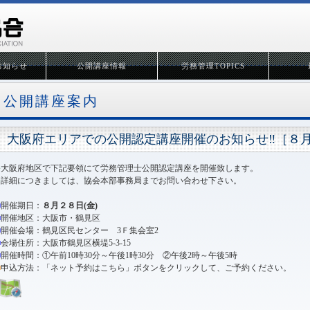
お知らせ
公開講座情報
労務管理TOPICS
公開講座案内
大阪府エリアでの公開認定講座開催のお知らせ‼［８
●
大阪府地区で下記要領にて労務管理士公開認定講座を開催致します。
●
詳細につきましては、協会本部事務局までお問い合わせ下さい。
■
開催期日：
８月２８日(金)
■
開催地区：大阪市・鶴見区
■
開催会場：鶴見区民センター 3Ｆ集会室2
■
会場住所：大阪市鶴見区横堤5-3-15
■
開催時間：①午前10時30分～午後1時30分 ②午後2時～午後5時
■
申込方法：「ネット予約はこちら」ボタンをクリックして、ご予約ください。