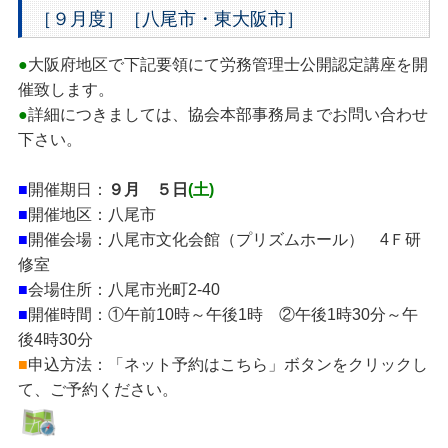
［９月度］［八尾市・東大阪市］
●
大阪府地区で下記要領にて労務管理士公開認定講座を開
催致します。
●
詳細につきましては、協会本部事務局までお問い合わせ
下さい。
■
開催期日：
９月 ５日
(土)
■
開催地区：八尾市
■
開催会場：八尾市文化会館（プリズムホール） 4Ｆ研
修室
■
会場住所：八尾市光町2-40
■
開催時間：①午前10時～午後1時 ②午後1時30分～午
後4時30分
■
申込方法：「ネット予約はこちら」ボタンをクリックし
て、ご予約ください。