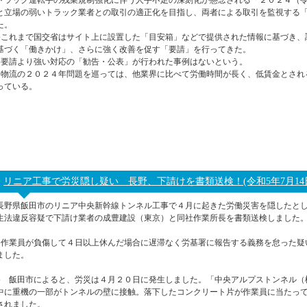
トラック運転手の残業規制強化に伴う人手不足の深刻化が懸念される「２０２４（
と立場の弱いトラック業者との取引の適正化を目指し、両者による取引を監視する
た。
●これまで国交省はサイト上に設置した「目安箱」などで提供された情報に基づき、
基づく「働きかけ」、さらに強く改善を促す「要請」を行ってきた。
●要請より強い対応の「勧告・公表」が行われた事例はないという。
●物流の２０２４年問題を巡っては、他業界に比べて労働時間が長く、低賃金とされ
っている。
リニア工事で労災隠し疑い 長野、下請けを書類送検！(令和5年7月14
長野県飯田市のリニア中央新幹線トンネル工事で４月に起きた労働災害を隠したと
生法違反容疑で下請け業者の成豊建設（東京）と同社作業所長を書類送検しました
●作業員が負傷して４日以上休んだ場合に遅滞なく労基署に報告する義務を怠った疑
ました。
● 飯田市によると、労災は４月２０日に発生しました。「中央アルプストンネル（
中に重機の一部がトンネルの壁に接触。落下したコンクリート片が作業員に当たっ
されました。