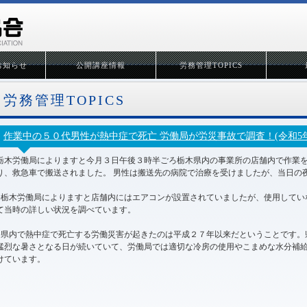
お知らせ
公開講座情報
労務管理TOPICS
労務管理TOPICS
作業中の５０代男性が熱中症で死亡 労働局が労災事故で調査！(令和5年7月2
栃木労働局によりますと今月３日午後３時半ごろ栃木県内の事業所の店舗内で作業
り、救急車で搬送されました。 男性は搬送先の病院で治療を受けましたが、当日の
●栃木労働局によりますと店舗内にはエアコンが設置されていましたが、使用してい
て当時の詳しい状況を調べています。
●県内で熱中症で死亡する労働災害が起きたのは平成２７年以来だということです。
猛烈な暑さとなる日が続いていて、労働局では適切な冷房の使用やこまめな水分補
けています。