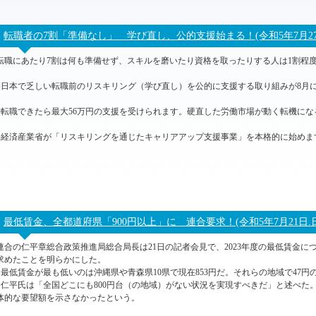
転職者の7割「準備なし」 学び直し、公的支援始まる！(令和5年7月2
転職にあたり7割は何も準備せず、スキルを磨いたり資格を取ったりする人は1割程
●日本で乏しい転職前のリスキリング（学び直し）を公的に支援する取り組みが8月
●転職できたら最大56万円の支援を受けられます。硬直した労働市場が動く転機にな
●経済産業省が「リスキリングを通じたキャリアアップ支援事業」を本格的に始めま
最低賃金、全都道府県「900円以上」に 連合要求！(令和5年7月21日
連合の仁平章総合政策推進局総合局長は21日の記者会見で、2023年度の最低賃金に
求めたことを明らかにした。
●最低賃金が最も低いのは沖縄県や青森県10県で現在853円だ。それらの地域で47
●仁平氏は「全国どこにも800円台（の地域）がない状況を実現すべきだ」と述べた
体的な要望額を示さなかったという。