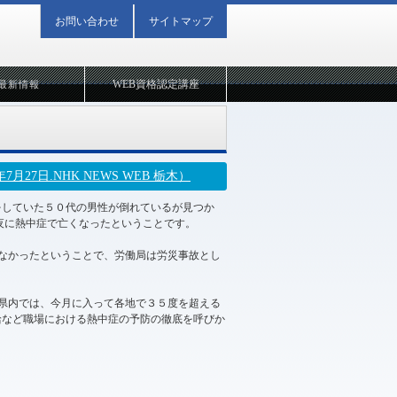
お問い合わせ
サイトマップ
WEB資格認定講座
最新情報
7日.NHK NEWS WEB 栃木）
をしていた５０代の男性が倒れているが見つか
夜に熱中症で亡くなったということです。
なかったということで、労働局は労災事故とし
県内では、今月に入って各地で３５度を超える
給など職場における熱中症の予防の徹底を呼びか