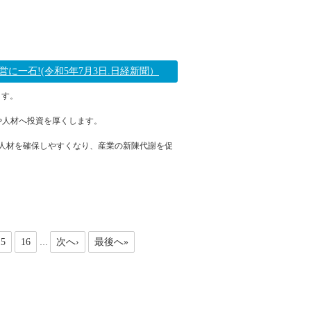
2023年07月04日 11:57
に一石!(令和5年7月3日.日経新聞）
ます。
や人材へ投資を厚くします。
人材を確保しやすくなり、産業の新陳代謝を促
2023年07月03日 16:28
15
16
次へ›
最後へ»
…