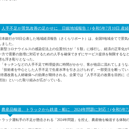
人手不足が景気改善の足かせに 日銀地域報告！(令和5年7月10日.産
日本銀行が10日公表した地域経済報告（さくらリポート）は、全国9地域全てで景
しました。
●新型コロナウイルスの感染症法上の位置付けが「５類」に移行し、経済の正常化が
一方で需要の急増に対応するための人手を確保できずにサービス提供を制限するな
態も浮き彫りとなった。
●「キッチンなどの人手不足で料理提供に時間がかかり、客が他店に流れてしまうな
●「技術者を中心とした人手不足で生産水準を引き上げられず、一部受注を断ってい
●待遇改善も人材確保への効果が期待される。企業では「人手不足の改善を目的に（
宿泊）といった取り組みが広がっている。
農産品輸送、トラックから鉄道・船に 2024年問題に対応！(令和5年7
トラック運転手の不足が懸念される「2024年問題」を控え、農産物を輸送する体制