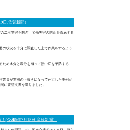
2023年07月24日 16:43
9日.佐賀新聞）
どの二次災害を防ぎ、労働災害の防止を徹底する
囲の状況を十分に調査した上で作業をするよう
るため水分と塩分を補って熱中症を予防するこ
作業員が重機の下敷きになって死亡した事例が
機関に要請文書を送りました。
2023年07月19日 16:18
(令和5年7月18日.産経新聞）