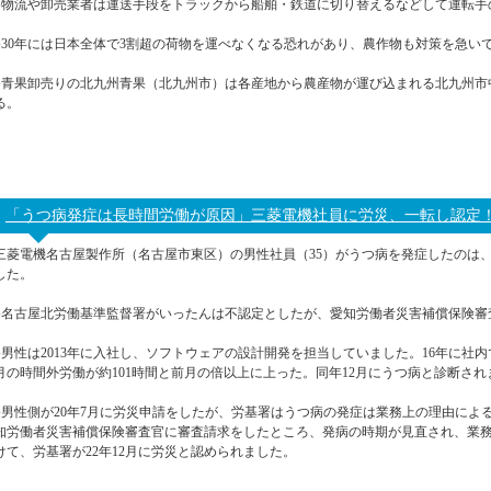
●物流や卸売業者は運送手段をトラックから船舶・鉄道に切り替えるなどして運転手
●30年には日本全体で3割超の荷物を運べなくなる恐れがあり、農作物も対策を急い
●青果卸売りの北九州青果（北九州市）は各産地から農産物が運び込まれる北九州市
る。
「うつ病発症は長時間労働が原因」三菱電機社員に労災、一転し認定！(
三菱電機名古屋製作所（名古屋市東区）の男性社員（35）がうつ病を発症したのは
した。
●名古屋北労働基準監督署がいったんは不認定としたが、愛知労働者災害補償保険審
●男性は2013年に入社し、ソフトウェアの設計開発を担当していました。16年に社
月の時間外労働が約101時間と前月の倍以上に上った。同年12月にうつ病と診断され
●男性側が20年7月に労災申請をしたが、労基署はうつ病の発症は業務上の理由によ
知労働者災害補償保険審査官に審査請求をしたところ、発病の時期が見直され、業
けて、労基署が22年12月に労災と認められました。