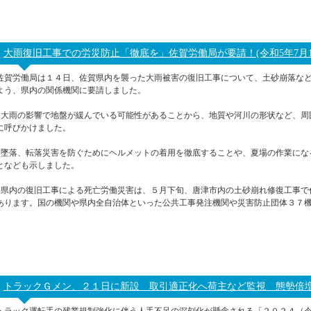
大雨復旧工事での労災防止「徹底を」佐賀労働局が要請！(令和5年7月1
佐賀労働局は１４日、佐賀県内を襲った大雨被害の復旧工事について、土砂崩落な
よう、県内の関係機関に要請しました。
●大雨の影響で地盤が緩んでいる可能性があることから、地質や河川の形状など、周
に呼びかけました。
●墜落、転落災害を防ぐためにヘルメットの着用を徹底することや、夏場の作業にな
となども示しました。
●県内の復旧工事による死亡労働災害は、５月下旬、唐津市内の土砂崩れ修復工事で
あります。国の機関や県内全自治体といった公共工事発注機関や災害防止団体３７
トラックＧメン、２１日に新設 取引適正化へ荷主など監視 態勢倍増！