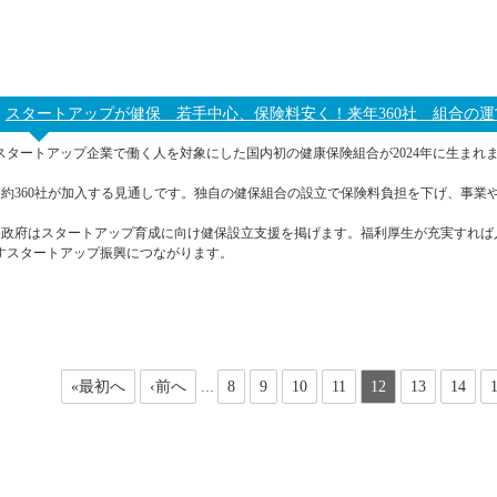
スタートアップが健保 若手中心、保険料安く！来年360社 組合の運営
スタートアップ企業で働く人を対象にした国内初の健康保険組合が2024年に生まれ
●約360社が加入する見通しです。独自の健保組合の設立で保険料負担を下げ、事業
●政府はスタートアップ育成に向け健保設立支援を掲げます。福利厚生が充実すれば
すスタートアップ振興につながります。
«最初へ
‹前へ
8
9
10
11
12
13
14
…