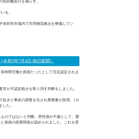
の長距離走行を減らす。
でいる。
中央卸売市場内で共同物流拠点を整備してい
2023年07月10日 13:02
令和5年7月4日.朝日新聞）
、長時間労働が原因だったとして労災認定されま
査官が不認定処分を取り消す判断をしました。
内で起きた事故の調査を任され業務量が急増。1カ
ました。
るものではないと判断。男性側が不服として、愛
務と発病の因果関係が認められました。これを受