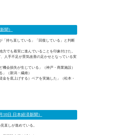
2023年07月14日 10:08
経新聞）
気が「持ち直している」「回復している」と判断
地方でも着実に進んでいることを印象付けた。
ど、人手不足が景気改善の足かせとなっている実
ど機会損失が生じている」（神戸・商業施設）
る」（新潟・繊維）
賃金を底上げする）ベアを実施した」（松本・
2023年07月11日 10:09
月10日.日本経済新聞）
の見直しが進めている。