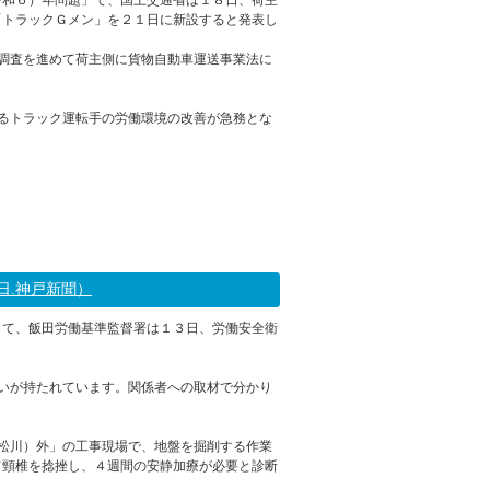
令和６）年問題」で、国土交通省は１８日、荷主
「トラックＧメン」を２１日に新設すると発表し
調査を進めて荷主側に貨物自動車運送事業法に
るトラック運転手の労働環境の改善が急務とな
2023年07月18日 15:18
日.神戸新聞）
して、飯田労働基準監督署は１３日、労働安全衛
。
いが持たれています。関係者への取材で分かり
松川）外」の工事現場で、地盤を掘削する作業
て頸椎を捻挫し、４週間の安静加療が必要と診断