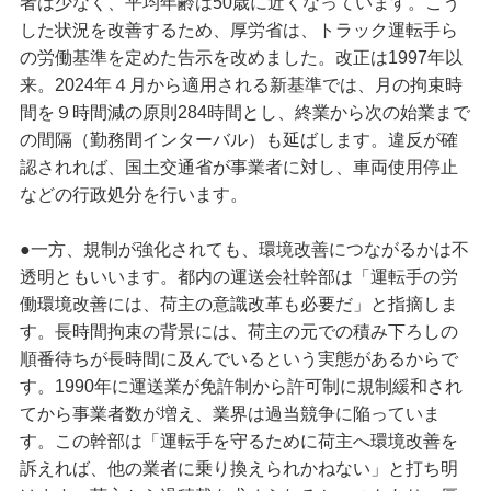
者は少なく、平均年齢は50歳に近くなっています。こう
した状況を改善するため、厚労省は、トラック運転手ら
の労働基準を定めた告示を改めました。改正は1997年以
来。2024年４月から適用される新基準では、月の拘束時
間を９時間減の原則284時間とし、終業から次の始業まで
の間隔（勤務間インターバル）も延ばします。違反が確
認されれば、国土交通省が事業者に対し、車両使用停止
などの行政処分を行います。
●一方、規制が強化されても、環境改善につながるかは不
透明ともいいます。都内の運送会社幹部は「運転手の労
働環境改善には、荷主の意識改革も必要だ」と指摘しま
す。長時間拘束の背景には、荷主の元での積み下ろしの
順番待ちが長時間に及んでいるという実態があるからで
す。1990年に運送業が免許制から許可制に規制緩和され
てから事業者数が増え、業界は過当競争に陥っていま
す。この幹部は「運転手を守るために荷主へ環境改善を
訴えれば、他の業者に乗り換えられかねない」と打ち明