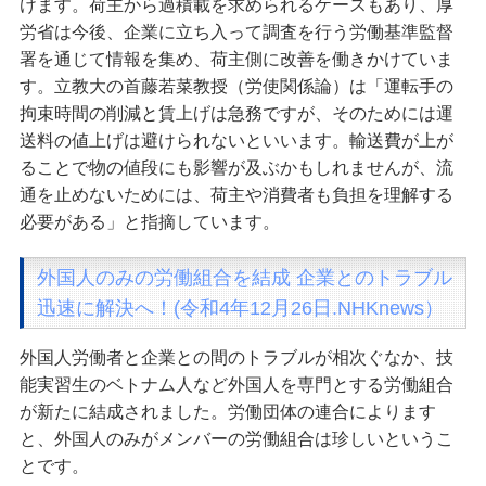
けます。荷主から過積載を求められるケースもあり、厚
労省は今後、企業に立ち入って調査を行う労働基準監督
署を通じて情報を集め、荷主側に改善を働きかけていま
す。立教大の首藤若菜教授（労使関係論）は「運転手の
拘束時間の削減と賃上げは急務ですが、そのためには運
送料の値上げは避けられないといいます。輸送費が上が
ることで物の値段にも影響が及ぶかもしれませんが、流
通を止めないためには、荷主や消費者も負担を理解する
必要がある」と指摘しています。
外国人のみの労働組合を結成 企業とのトラブル
迅速に解決へ！(令和4年12月26日.NHKnews）
外国人労働者と企業との間のトラブルが相次ぐなか、技
能実習生のベトナム人など外国人を専門とする労働組合
が新たに結成されました。労働団体の連合によります
と、外国人のみがメンバーの労働組合は珍しいというこ
とです。