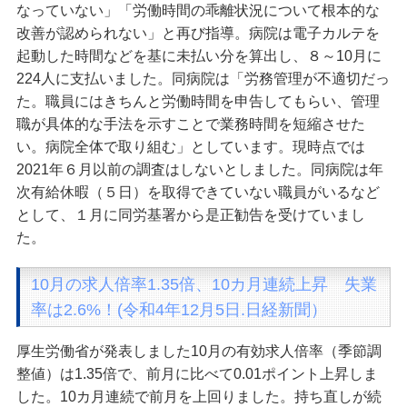
なっていない」「労働時間の乖離状況について根本的な
改善が認められない」と再び指導。病院は電子カルテを
起動した時間などを基に未払い分を算出し、８～10月に
224人に支払いました。同病院は「労務管理が不適切だっ
た。職員にはきちんと労働時間を申告してもらい、管理
職が具体的な手法を示すことで業務時間を短縮させた
い。病院全体で取り組む」としています。現時点では
2021年６月以前の調査はしないとしました。同病院は年
次有給休暇（５日）を取得できていない職員がいるなど
として、１月に同労基署から是正勧告を受けていまし
た。
10月の求人倍率1.35倍、10カ月連続上昇 失業
率は2.6%！(令和4年12月5日.日経新聞）
厚生労働省が発表しました10月の有効求人倍率（季節調
整値）は1.35倍で、前月に比べて0.01ポイント上昇しま
した。10カ月連続で前月を上回りました。持ち直しが続