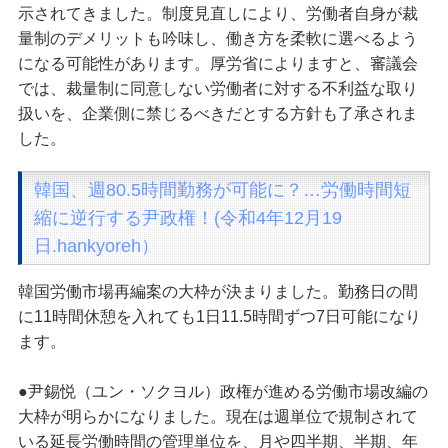
示されてきました。制度見直しにより、労働者自身が裁
量制のデメリットも吟味し、働き方を柔軟に選べるよう
になる可能性があります。厚労省によりますと、審議会
では、裁量制に同意しない労働者に対する不利益な取り
扱いを、企業側に禁じるべきだとする方針も了承されま
した。
韓国、週80.5時間勤務が可能に？…労働時間短
縮に逆行する尹政権！(令和4年12月19
日.hankyoreh）
韓国労働市場再編案の大枠が決まりました。勤務日の間
に11時間休憩を入れても1日11.5時間ずつ7日可能になり
ます。
●尹錫悦（ユン・ソクヨル）政権が進める労働市場改編の
大枠が明らかになりました。現在は週単位で規制されて
いる延長労働時間の管理単位を、月や四半期、半期、年