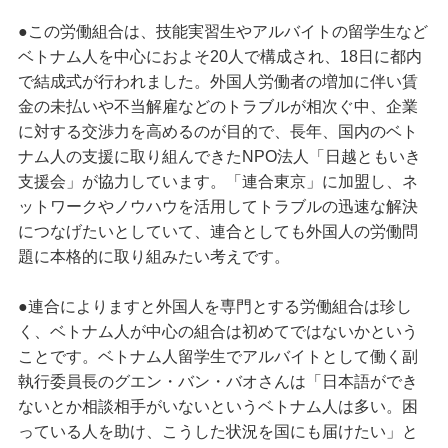
●この労働組合は、技能実習生やアルバイトの留学生など
ベトナム人を中心におよそ20人で構成され、18日に都内
で結成式が行われました。外国人労働者の増加に伴い賃
金の未払いや不当解雇などのトラブルが相次ぐ中、企業
に対する交渉力を高めるのが目的で、長年、国内のベト
ナム人の支援に取り組んできたNPO法人「日越ともいき
支援会」が協力しています。「連合東京」に加盟し、ネ
ットワークやノウハウを活用してトラブルの迅速な解決
につなげたいとしていて、連合としても外国人の労働問
題に本格的に取り組みたい考えです。
●連合によりますと外国人を専門とする労働組合は珍し
く、ベトナム人が中心の組合は初めてではないかという
ことです。ベトナム人留学生でアルバイトとして働く副
執行委員長のグエン・バン・バオさんは「日本語ができ
ないとか相談相手がいないというベトナム人は多い。困
っている人を助け、こうした状況を国にも届けたい」と