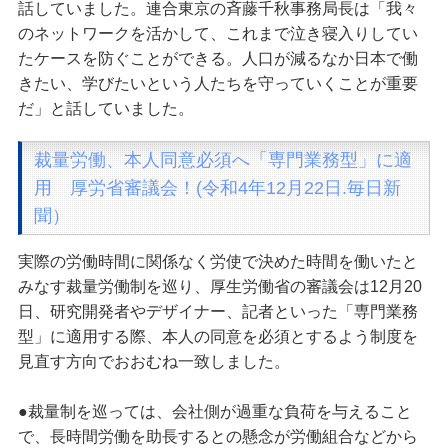
話していました。連合東京の斉藤千秋事務局長は「我々
のネットワークを活かして、これまで泣き寝入りしてい
たケースを防ぐことができる。人口が減るなか日本で働
きたい、学びたいという人たちを守っていくことが重要
だ」と話していました。
裁量労働、本人同意必須へ「専門業務型」に適
用 厚労省審議会！(令和4年12月22日.毎日新
聞）
実際の労働時間に関係なく労使で決めた時間を働いたと
みなす裁量労働制を巡り、厚生労働省の審議会は12月20
日、研究開発者やデザイナー、記者といった「専門業務
型」に適用する際、本人の同意を必須とするよう制度を
見直す方向でおおむね一致しました。
●裁量制を巡っては、会社側が過重な負荷を与えること
で、長時間労働を助長するとの懸念が労働組合などから