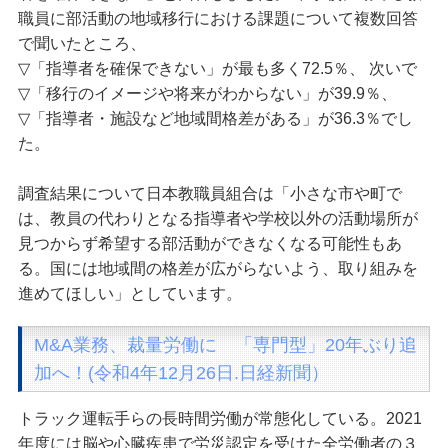
職員に部活動の地域移行における課題について複数回答
で聞いたところ、
▽「指導者を確保できない」が最も多く72.5％、 次いで
▽「移行のイメージや将来がわからない」が39.9％、
▽「指導者・施設など地域間格差がある」が36.3％でし
た。
調査結果について日本教職員組合は「小さな市や町で
は、教員の代わりとなる指導者や学校以外の活動場所が
見つからず希望する部活動ができなくなる可能性もあ
る。国には地域間の格差が広がらないよう、取り組みを
進めてほしい」としています。
M&A業務、裁量労働に 「専門型」20年ぶり追
加へ！(令和4年12月26日.日経新聞）
トラック運転手らの長時間労働が常態化している。2021
年度には脳や心臓疾患で労災認定を受けた全労働者の３