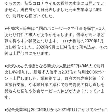
くものの、新型コロナウイルス禍前の水準には届いてい
ません。総務省が同日発表しました完全失業率は2.6%
で、前月から横ばいでした。
●有効求人倍率は全国のハローワークで仕事を探す人1人
あたり何件の求人があるかを示します。倍率が高いほど
職を得やすい状況となります。コロナ禍前の2020年1月
は1.49倍でした。2020年9月に1.04倍まで落ち込み、その
後は上昇傾向にあります。
●景気の先行指標となる新規求人数は92万4946人で前月
比1.4%増加し、新規求人倍率は2.33倍と前月比0.06ポイ
ント上昇しました。業種別では、政府の観光喚起策「全
国旅行支援」や水際対策の緩和で観光需要の持ち直しを
見込んだ宿泊や飲食サービスの伸びが大きくなっていま
す。
●完全失業率は2020年8月から2021年1月にかけて3%台に