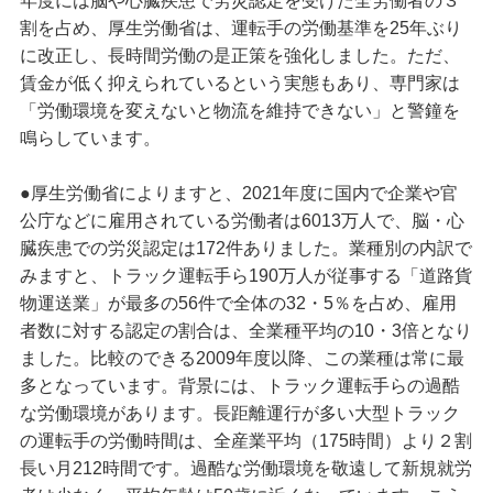
年度には脳や心臓疾患で労災認定を受けた全労働者の３
割を占め、厚生労働省は、運転手の労働基準を25年ぶり
に改正し、長時間労働の是正策を強化しました。ただ、
賃金が低く抑えられているという実態もあり、専門家は
「労働環境を変えないと物流を維持できない」と警鐘を
鳴らしています。
●厚生労働省によりますと、2021年度に国内で企業や官
公庁などに雇用されている労働者は6013万人で、脳・心
臓疾患での労災認定は172件ありました。業種別の内訳で
みますと、トラック運転手ら190万人が従事する「道路貨
物運送業」が最多の56件で全体の32・5％を占め、雇用
者数に対する認定の割合は、全業種平均の10・3倍となり
ました。比較のできる2009年度以降、この業種は常に最
多となっています。背景には、トラック運転手らの過酷
な労働環境があります。長距離運行が多い大型トラック
の運転手の労働時間は、全産業平均（175時間）より２割
長い月212時間です。過酷な労働環境を敬遠して新規就労