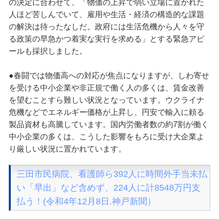
の決定に合わせて、「物価の上昇で弱い立場に置かれた
人ほど苦しんでいて、雇用や生活・経済の構造的な課題
の解決は待ったなしだ。政府には生活危機から人々を守
る政策の早急かつ着実な実行を求める」とする緊急アピ
ールも採択しました。
●春闘では物価高への対応が焦点になりますが、しわ寄せ
を受ける中小企業や非正規で働く人の多くは、賃金改善
を望むことすら難しい状況となっています。ウクライナ
危機などでエネルギー価格が上昇し、円安で輸入に頼る
製品資材も高騰しています。国内労働者数の約7割が働く
中小企業の多くは、こうした影響をもろに受け大企業よ
り厳しい状況に置かれています。
三田市民病院、看護師ら392人に時間外手当未払
い「早出」など含めず、224人に計8548万円支
払う！(令和4年12月8日.神戸新聞）