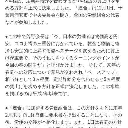
3％程度、定期昇給分を合わせると5％程度の賃上げを求
める方針を正式に決定しました。「連合」は12月1日、千
葉県浦安市で中央委員会を開き、全国の労働組合の代表
などが参加しました。
●この中で芳野会長は「今、日本の労働者は物価高と円
安、コロナ禍の三重苦におかれている。賃金も物価も経
済も安定的に上昇する姿へステージを変えるために賃上
げが重要で、そのうねりをつくるターニングポイントが
今回の春の闘争だ」と呼びかけました。 そして、来年の
春闘への対応について意見が交わされ「ベースアップ」
相当分として3％程度、定期昇給分を合わせると5％程度
の賃上げを求める方針を正式に決定しました。この水準
を掲げるのは平成7年以来です。
●「連合」に加盟する労働組合は、この方針をもとに来年
2月末までに経営側に要求書を提出することになり、その
後、労使の交渉が本格化します。また、1日は春闘の方針