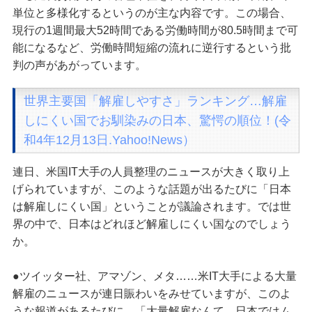
単位と多様化するというのが主な内容です。この場合、
現行の1週間最大52時間である労働時間が80.5時間まで可
能になるなど、労働時間短縮の流れに逆行するという批
判の声があがっています。
世界主要国「解雇しやすさ」ランキング…解雇
しにくい国でお馴染みの日本、驚愕の順位！(令
和4年12月13日.Yahoo!News）
連日、米国IT大手の人員整理のニュースが大きく取り上
げられていますが、このような話題が出るたびに「日本
は解雇しにくい国」ということが議論されます。では世
界の中で、日本はどれほど解雇しにくい国なのでしょう
か。
●ツイッター社、アマゾン、メタ……米IT大手による大量
解雇のニュースが連日賑わいをみせていますが、このよ
うな報道があるたびに、「大量解雇なんて、日本ではム