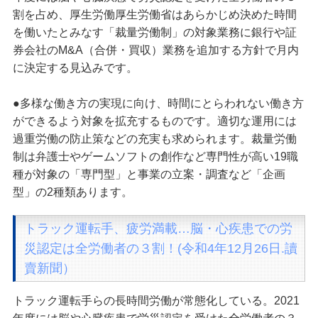
割を占め、厚生労働厚生労働省はあらかじめ決めた時間
を働いたとみなす「裁量労働制」の対象業務に銀行や証
券会社のM&A（合併・買収）業務を追加する方針で月内
に決定する見込みです。
●多様な働き方の実現に向け、時間にとらわれない働き方
ができるよう対象を拡充するものです。適切な運用には
過重労働の防止策などの充実も求められます。裁量労働
制は弁護士やゲームソフトの創作など専門性が高い19職
種が対象の「専門型」と事業の立案・調査など「企画
型」の2種類あります。
トラック運転手、疲労満載…脳・心疾患での労
災認定は全労働者の３割！(令和4年12月26日.讀
賣新聞）
トラック運転手らの長時間労働が常態化している。2021