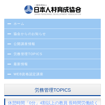
ホーム
協会からのお知らせ
公開講座情報
労務管理TOPICS
最新情報
WEB資格認定講座
労務管理TOPICS
休憩時間「0分」4割以上の教員 長時間労働続く