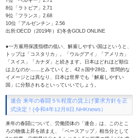
7位「ベルギー」2.71
8位「ラトビア」2.71
9位「フランス」2.68
10位「アルゼンチン」2.56
出所:OECD（2019年）幻冬舎GOLD ONLINE
●一方雇用保護指標の低い、解雇しやすい国はというと、
トップは「コスタリカ」。「ウルグアイ」「アメリカ」
「スイス」「カナダ」と続きます。日本はどれほど順位
は上なのか……とみていくと、42ヵ国中28位。世間的な
イメージとは異なり、日本は世界でも「解雇しやすい
国」に分類されるといっていいでしょう。
連合 来年の春闘 5％程度の賃上げ要求方針を正
式決定！(令和4年12月9日.NHKnews）
来年の春闘について、労働団体の「連合」は、このとこ
ろの物価上昇を踏まえ、「ベースアップ」相当分として