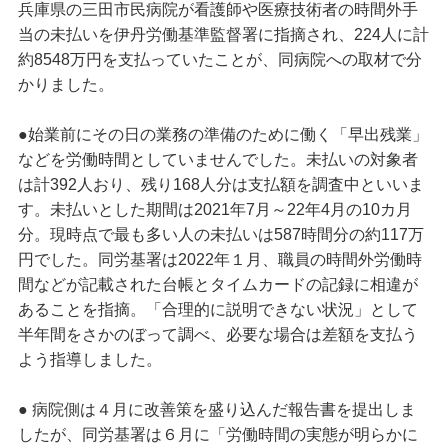
兵庫県の三田市民病院が看護師や医療技術者の時間外手
当の未払いを伊丹労働基準監督署に指摘され、224人に計
約8548万円を支払っていたことが、同病院への取材で分
かりました。
●始業前にその日の業務の準備のために働く「早出残業」
などを労働時間としていませんでした。未払いの対象者
は計392人おり、残り168人分は支払額を調査中といいま
す。未払いとした期間は2021年7月～22年4月の10カ月
分。現時点で最も多い人の未払いは587時間分の約117万
円でした。同労基署は2022年１月、職員の時間外労働時
間などが記載された台帳とタイムカードの記録に相違が
あることを指摘。「合理的に説明できない状況」として
半年間をさかのぼって調べ、必要な場合は差額を支払う
よう指導しました。
● 病院側は４月に改善策を盛り込んだ報告書を提出しま
したが、同労基署は６月に「労働時間の実態が明らかに