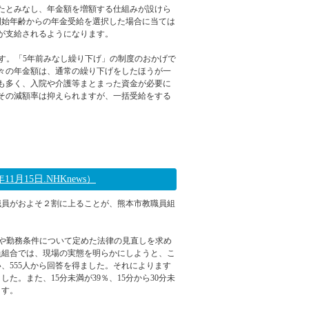
行ったとみなし、年金額を増額する仕組みが設けら
開始年齢からの年金受給を選択した場合に当ては
が支給されるようになります。
です。「5年前みなし繰り下げ」の制度のおかげで
月々の年金額は、通常の繰り下げをしたほうが一
も多く、入院や介護等まとまった資金が必要に
その減額率は抑えられますが、一括受給をする
2022年11月17日 11:14
15日.NHKnews）
職員がおよそ２割に上ることが、熊本市教職員組
や勤務条件について定めた法律の見直しを求め
員組合では、現場の実態を明らかにしようと、こ
、555人から回答を得ました。それによります
。また、15分未満が39％、15分から30分未
ます。