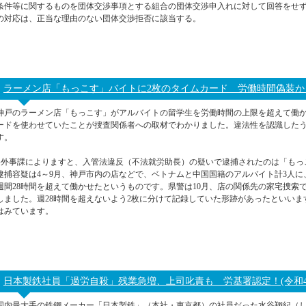
条件等に関するものを団体交渉事項とする組合の団体交渉申入れに対して回答をせ
の対応は、正当な理由のない団体交渉拒否に該当する。
ラーメン店「もっこす」バイトに2枚のタイムカード 労働時間偽装か！(
神戸のラーメン店「もっこす」がアルバイトの留学生を労働時間の上限を超えて働か
ードを使わせていたことが捜査関係者への取材でわかりました。違法性を認識した
す。
●外事課によりますと、入管法違反（不法就労助長）の疑いで逮捕されたのは「もっ
逮捕容疑は4～9月、神戸市内の店などで、ベトナムと中国国籍のアルバイト計3人に
週間28時間を超えて働かせたというものです。県警は10月、店の関係先の家宅捜索
しました。週28時間を超えないよう2枚に分けて記録していた形跡があったといいま
はみています。
日本製鉄社員「過労自殺」残業急増、上司叱責も 労基署認定！(令和4年
国内最大手の鉄鋼メーカー「日本製鉄」（本社・東京都）の社員だった水谷翔紀（しょう