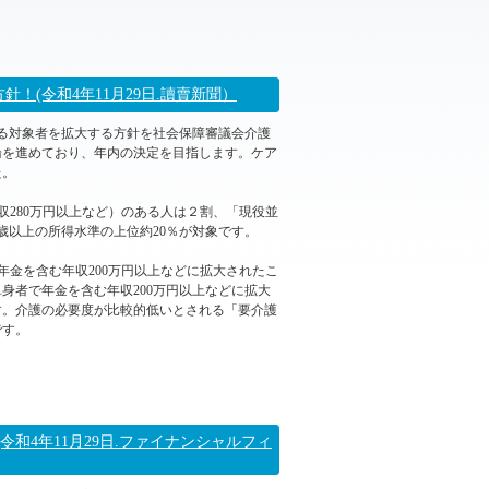
2022年12月02日 09:51
(令和4年11月29日.讀賣新聞）
なる対象者を拡大する方針を社会保障審議会介護
論を進めており、年内の決定を目指します。ケア
た。
280万円以上など）のある人は２割、「現役並
歳以上の所得水準の上位約20％が対象です。
年金を含む年収200万円以上などに拡大されたこ
身者で年金を含む年収200万円以上などに拡大
す。介護の必要度が比較的低いとされる「要介護
です。
2022年11月29日 10:14
和4年11月29日.ファイナンシャルフィ