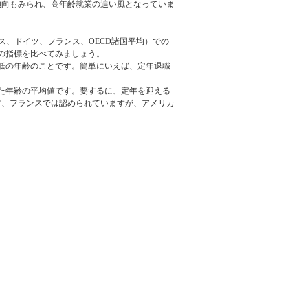
傾向もみられ、高年齢就業の追い風となっていま
ス、ドイツ、フランス、OECD諸国平均）での
の指標を比べてみましょう。
低の年齢のことです。簡単にいえば、定年退職
した年齢の平均値です。要するに、定年を迎える
ツ、フランスでは認められていますが、アメリカ