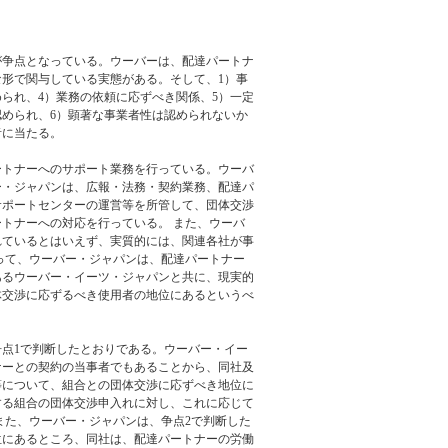
が争点となっている。ウーバーは、配達パートナ
形で関与している実態がある。そして、1）事
られ、4）業務の依頼に応ずべき関係、5）一定
められ、6）顕著な事業者性は認められないか
者に当たる。
ートナーへのサポート業務を行っている。ウーバ
ー・ジャパンは、広報・法務・契約業務、配達パ
サポートセンターの運営等を所管して、団体交渉
トナーへの対応を行っている。 また、ウーバ
れているとはいえず、実質的には、関連各社が事
って、ウーバー・ジャパンは、配達パートナー
あるウーバー・イーツ・ジャパンと共に、現実的
体交渉に応ずるべき使用者の地位にあるというべ
点1で判断したとおりである。ウーバー・イー
ナーとの契約の当事者でもあることから、同社及
等について、組合との団体交渉に応ずべき地位に
する組合の団体交渉申入れに対し、これに応じて
また、ウーバー・ジャパンは、争点2で判断した
位にあるところ、同社は、配達パートナーの労働