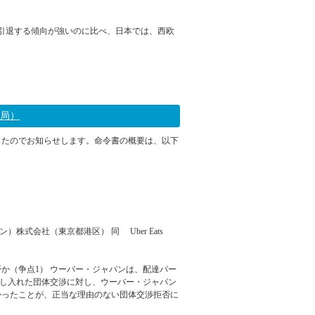
引退する傾向が強いのに比べ、日本では、西欧
2022年11月29日 09:04
務局）
したのでお知らせします。命令書の概要は、以下
）株式会社（東京都港区） 同 Uber Eats
か（争点1） ウーバー・ジャパンは、配達パー
申し入れた団体交渉に対し、ウーバー・ジャパン
かったことが、正当な理由のない団体交渉拒否に