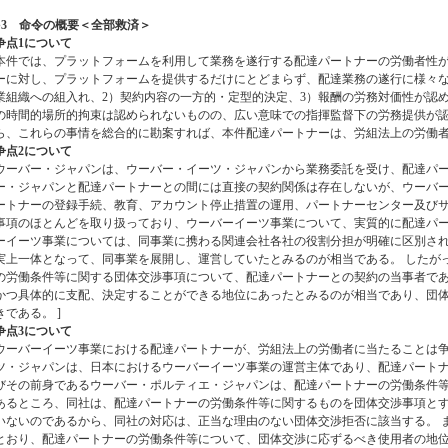
●
3 命令の概要＜全部救済＞
争点1について
本件では、プラットフォームを利用して業務を遂行する配達パートナーの労働者性
ーに対し、プラットフォームを提供するだけにとどまらず、配達業務の遂行に様々な
業組織への組入れ、2）契約内容の一方的・定型的決定、3）報酬の労務対価性が認め
の時間的場所的拘束は認められないものの、広い意味での指揮監督下の労務提供が認
ら、これらの事情を総合的に勘案すれば、本件配達パートナーは、労組法上の労働
争点2について
ウーバー・ジャパンは、ウーバー・イーツ・ジャパンから業務委託を受け、配達パ
ー・ジャパンと配達パートナーとの間には直接の契約関係は存在しないが、ウーバ
ートナーの登録手続、教育、アカウント停止措置の運用、パートナーセンター及び
事項のほとんどを取り扱っており、ウーバーイーツ事業について、実質的に配達パー
ーイーツ事業については、同事業に携わる関連会社各社の役割分担が明確に区別さ
実上一体となって、同事業を展開し、運営していたとみるのが相当である。 したが
の労働条件等に関する団体交渉事項について、配達パートナーとの契約の当事者で
かつ具体的に支配、決定することができる地位にあったとみるのが相当であり、団
きである。 ]
争点3について
ウーバーイーツ事業における配達パートナーが、労組法上の労働者に当たることは争
ツ・ジャパンは、日本におけるウーバーイーツ事業の運営主体であり、配達パート
びその前身であるウーバー・ポルティエ・ジャパンは、配達パートナーの労働条件
あるところ、同社は、配達パートナーの労働条件等に関するものを団体交渉事項と
いないのであるから、同社の対応は、正当な理由のない団体交渉拒否に該当する。 
とおり、配達パートナーの労働条件等について、団体交渉に応ずるべき使用者の地