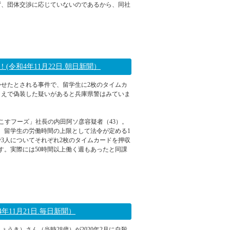
ず、団体交渉に応じていないのであるから、同社
2022年11月28日 09:02
令和4年11月22日.朝日新聞）
せたとされる事件で、留学生に2枚のタイムカ
うえで偽装した疑いがあると兵庫県警はみていま
こすフーズ」社長の内田阿ソ彦容疑者（43）。
、留学生の労働時間の上限として法令が定める1
で3人についてそれぞれ2枚のタイムカードを押収
す。実際には50時間以上働く週もあったと同課
2022年11月22日 09:11
11月21日.毎日新聞）
き）さん（当時28歳）が2020年2月に自殺