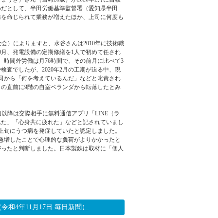
めだとして、半田労働基準監督署（愛知県半田
務を命じられて業務が増えたほか、上司に何度も
。
士会）によりますと、水谷さんは2010年に技術職
0月、発電設備の定期修繕を1人で初めて任され
時間外労働は月76時間で、その前月に比べて3
査でしたが、2020年2月の工期が迫る中、現
司から「何を考えているんだ」などと叱責され
この直前に9階の自室ベランダから転落したとみ
以降は交際相手に無料通信アプリ「LINE（ラ
れた」「心身共に疲れた」などと記されていまし
2月上旬にうつ病を発症していたと認定しました。
急増したことで心理的な負荷がよりかかったと
がったと判断しました。日本製鉄は取材に「個人
2022年11月21日 09:12
令和4年11月17日.毎日新聞）