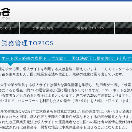
お知らせ
公開講座情報
労務管理TOPICS
労務管理TOPICS
ネット求人経由の雇用トラブル続々 国は法改正し規制強化！(令和4年1
職を求める際、求人サイトを利用する人は急速に増えています。一方でインターネ
も後を絶ちません。国は職業安定法を改正し、規制の強化に乗り出しています。
●大手企業が運営する求人サイトは膨大な募集情報を集積し、利用者が一括して検索
省によると現在、約200の運営業者が国に届け出をしていますが、SNS（ネット交
いる業者なども含めると数千に上るといいます。厚労省の2020年調査によりますと
34・3％で、ハローワークを利用した人の割合（19・0％）を大幅に上回っています
●厚労省審議会が2021年に求職者らを対象に実施した別の調査では、66・8％が過
き込まれたと回答。求人内容と実際の労働条件が異なるとする内容が最多となりました
された改正職業安定法は求人サイトの運営業者などに国への届け出や苦情を受け付
が確認されれば改善命令、悪質な場合は事業停止命令も出せることになりました。