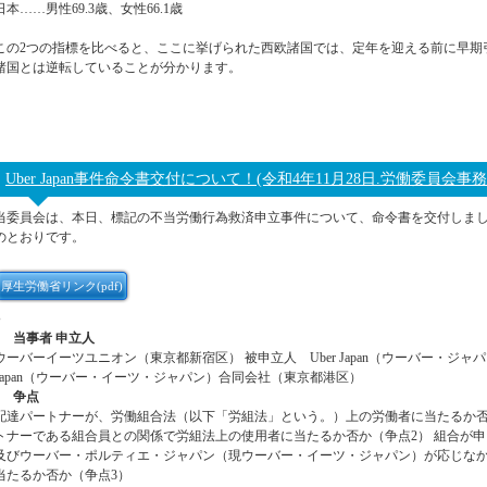
日本……男性69.3歳、女性66.1歳
この2つの指標を比べると、ここに挙げられた西欧諸国では、定年を迎える前に早期
諸国とは逆転していることが分かります。
Uber Japan事件命令書交付について！(令和4年11月28日.労働委員会事
当委員会は、本日、標記の不当労働行為救済申立事件について、命令書を交付しま
のとおりです。
厚生労働省リンク(pdf)
●
1 当事者 申立人
ウーバーイーツユニオン（東京都新宿区） 被申立人 Uber Japan（ウーバー・ジャパン
Japan（ウーバー・イーツ・ジャパン）合同会社（東京都港区）
2 争点
配達パートナーが、労働組合法（以下「労組法」という。）上の労働者に当たるか否
トナーである組合員との関係で労組法上の使用者に当たるか否か（争点2） 組合が
及びウーバー・ポルティエ・ジャパン（現ウーバー・イーツ・ジャパン）が応じな
当たるか否か（争点3）