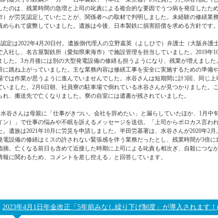
したのは、残業時間の急増と上司の叱責による複合的な要因でうつ病を発症したた
市）が労災認定していたことが、関係者への取材で判明しました。未経験の修繕業
責められて疲弊していました。遺族は今後、日本製鉄に損害賠償を求める方針です
●認定は2022年4月20日付。遺族側代理人の立野嘉英（よしひで）弁護士（大阪弁護
で入社し、名古屋製鉄所（愛知県東海市）で施設管理を担当していました。2019年1
ました。3カ月後には別の大型発電設備の修繕も担うようになり、残業が増えました。
倍に跳ね上がっていました。主な業務内容は修繕工事を安全に実施するための準備や検
場では作業が思うように進んでいませんでした。水谷さんは短期間に計3回、同じ上
ていました。2月6日朝、社員寮の駐車場で倒れている水谷さんが見つかりました。
られ、搬送先で亡くなりました。寮の自室には遺書が残されていました。
●水谷さんは母親に「仕事がきつい。会社を辞めたい」と漏らしていたほか、1月中旬
イン）」で仕事の悩みや不眠を訴えるメッセージを送信。「上司からボロカス言わ
た。遺族は2021年10月に労災を申請しました。半田労基署は、水谷さんが2020年
発電設備の修繕はミスの許されない緊張感を伴う業務だったとし、残業時間が3倍に
指摘。亡くなる前日も含めて近接した時期に上司による叱責も相次ぎ、自殺につな
情報に関わるため、コメントを差し控える」と回答しています。
2023年4月1日年金改正「5年前みなし繰り下げ制度」が導入されます！(