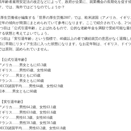
高年齢者雇用安定法の改正などによって、政府が企業に、就業機会の長期化を促す
す。では、海外ではどうなのでしょうか？
●厚生労働省が編集する「世界の厚生労働2007」では、欧米諸国（アメリカ、イギリ
定年の傾向が簡潔にまとめられていて参考になります。ここで紹介されている、2つ
1つ目は「公式引退年齢」とよばれるもので、公的な老齢年金を満額で受給可能な最
する状態と考えてよいでしょう。
2つ目は「実引退年齢」という指標で、40歳以上の者で継続就労の意思がなく退職
前に早期にリタイア生活に入った状態になります。なお定年制は、イギリス、ドイ
では原則、認められていません。
●【公式引退年齢】
アメリカ……男女ともに65.3歳
イギリス……男性65歳、女性60歳
ドイツ……男女ともに65歳
フランス……男女ともに60歳
OECD諸国平均……男性64歳、女性62.9歳
日本……男女ともに60歳
【実引退年齢】
アメリカ……男性64.2歳、女性63.1歳
イギリス……男性63.0歳、女性61.6歳
ドイツ……男性61.3歳、女性60.6歳
フランス……男性59.3歳、女性59.5歳
OECD諸国平均……男性63.2歳、女性61.8歳