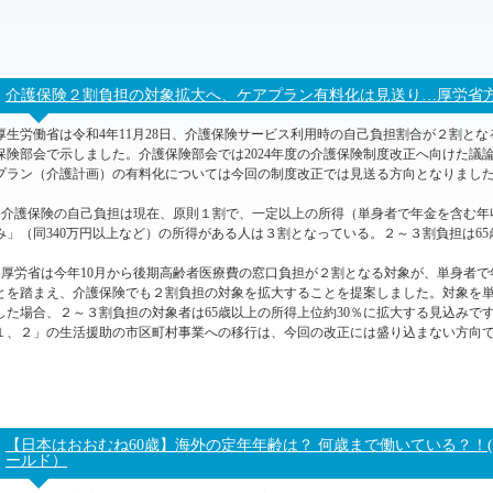
介護保険２割負担の対象拡大へ、ケアプラン有料化は見送り…厚労省方針！
厚生労働省は令和4年11月28日、介護保険サービス利用時の自己負担割合が２割と
保険部会で示しました。介護保険部会では2024年度の介護保険制度改正へ向けた議
プラン（介護計画）の有料化については今回の制度改正では見送る方向となりまし
●介護保険の自己負担は現在、原則１割で、一定以上の所得（単身者で年金を含む年収
み」（同340万円以上など）の所得がある人は３割となっている。２～３割負担は65
●厚労省は今年10月から後期高齢者医療費の窓口負担が２割となる対象が、単身者で
とを踏まえ、介護保険でも２割負担の対象を拡大することを提案しました。対象を単
した場合、２～３割負担の対象者は65歳以上の所得上位約30％に拡大する見込みで
１、２」の生活援助の市区町村事業への移行は、今回の改正には盛り込まない方向
【日本はおおむね60歳】海外の定年年齢は？ 何歳まで働いている？！(令
ールド）