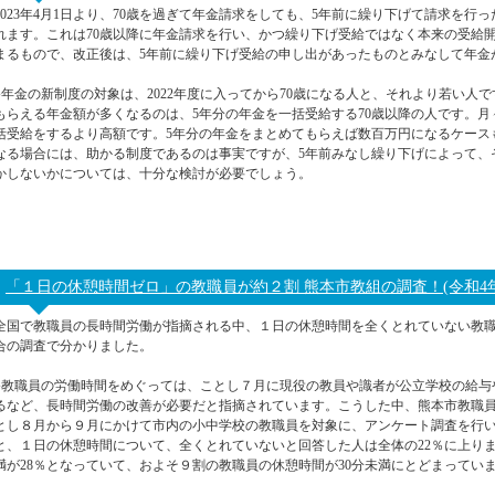
2023年4月1日より、70歳を過ぎて年金請求をしても、5年前に繰り下げて請求を
れます。これは70歳以降に年金請求を行い、かつ繰り下げ受給ではなく本来の受給
まるもので、改正後は、5年前に繰り下げ受給の申し出があったものとみなして年金
●年金の新制度の対象は、2022年度に入ってから70歳になる人と、それより若い人
もらえる年金額が多くなるのは、5年分の年金を一括受給する70歳以降の人です。
括受給をするより高額です。5年分の年金をまとめてもらえば数百万円になるケース
なる場合には、助かる制度であるのは事実ですが、5年前みなし繰り下げによって、
かしないかについては、十分な検討が必要でしょう。
「１日の休憩時間ゼロ」の教職員が約２割 熊本市教組の調査！(令和4年11月
全国で教職員の長時間労働が指摘される中、１日の休憩時間を全くとれていない教
合の調査で分かりました。
●教職員の労働時間をめぐっては、ことし７月に現役の教員や識者が公立学校の給与
るなど、長時間労働の改善が必要だと指摘されています。こうした中、熊本市教職
とし８月から９月にかけて市内の小中学校の教職員を対象に、アンケート調査を行い
と、１日の休憩時間について、全くとれていないと回答した人は全体の22％に上りました
満が28％となっていて、およそ９割の教職員の休憩時間が30分未満にとどまってい