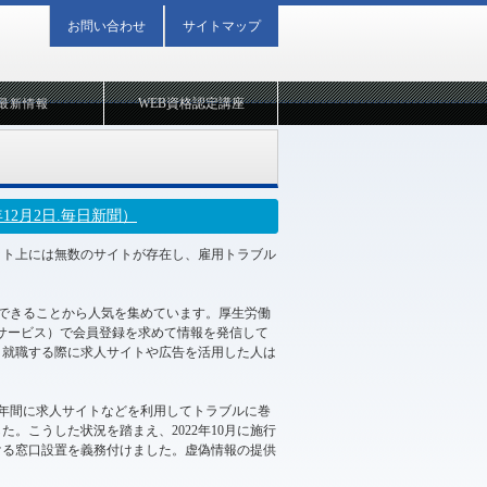
お問い合わせ
サイトマップ
WEB資格認定講座
最新情報
2月2日.毎日新聞）
ット上には無数のサイトが存在し、雇用トラブル
できることから人気を集めています。厚生労働
流サービス）で会員登録を求めて情報を発信して
、就職する際に求人サイトや広告を活用した人は
。
去3年間に求人サイトなどを利用してトラブルに巻
。こうした状況を踏まえ、2022年10月に施行
ける窓口設置を義務付けました。虚偽情報の提供